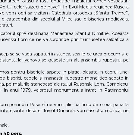
ort dunarean. Orasul a fost fondat de imparatul roman Vespasian
Portul celor saizeci de nave"). In Evul Mediu regiunea Ruse a
. Ne vom opri sa vizitam Catedrala ortodoxa „Sfanta Treime”,
 o catacomba din secolul al V-lea sau o biserica medievala,
raturi.
atorul spre destinatia Manastirea Sfantul Dimitrie. Aceasta
i Rusenski Lom ce ne va surprinde prin frumusetea salbatica a
cep sa se vada sapaturi in stanca, scarile ce urca precum si o
ri distanta, la Ivanovo se gaseste un alt ansamblu rupestru, pe
os pentru bisericile sapate in piatra, plasate in cadrul unei
e biserici, capele si manastiri rupestre monolitice sapate in
ria, pe malurile stancoase ale raului Rusenski Lom. Complexul
. In anul 1979, valorosul monument a intrat in Patrimoniul
vom porni din Ruse si ne vom plimba timp de o ora, pana la
ri interesante despre fluviul Dunarea, vom asculta muzica, ne
male.
m 40 pers.