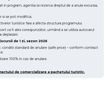
t in program, agentia isi rezerva dreptul de a anula excursia,
ve si se pot modifica;
ivelor turistice fara a afecta structura programului.
sport va fi ales corespunzător, urmând a se utiliza autocarul
 deplasării.
Excursii de 1 zi, sezon 2026
e; conditii standard de anulare (safe price) – conform contract
ce.
alizare 100% in caz de anulare.
actului de comercializare a pachetului turistic.