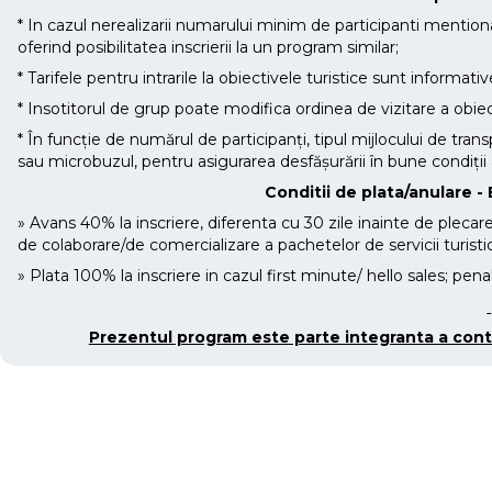
* In cazul nerealizarii numarului minim de participanti mentiona
oferind posibilitatea inscrierii la un program similar;
* Tarifele pentru intrarile la obiectivele turistice sunt informati
* Insotitorul de grup poate modifica ordinea de vizitare a obiect
* În funcție de numărul de participanți, tipul mijlocului de tran
sau microbuzul, pentru asigurarea desfășurării în bune condiții a
Conditii de plata/anulare - 
» Avans 40% la inscriere, diferenta cu 30 zile inainte de plecar
de colaborare/de comercializare a pachetelor de servicii turisti
» Plata 100% la inscriere in cazul first minute/ hello sales; pen
Prezentul program este parte integranta a contr