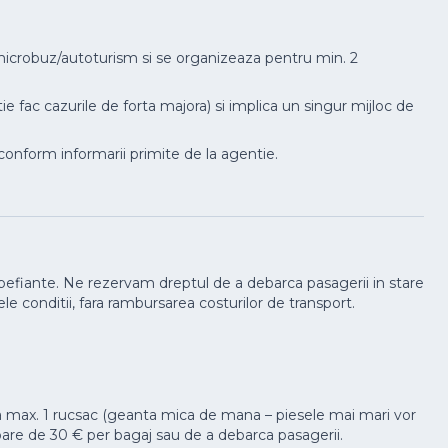
cu microbuz/autoturism si se organizeaza pentru min. 2
tie fac cazurile de forta majora) si implica un singur mijloc de
conform informarii primite de la agentie.
upefiante. Ne rezervam dreptul de a debarca pasagerii in stare
le conditii, fara rambursarea costurilor de transport.
ta max. 1 rucsac (geanta mica de mana – piesele mai mari vor
aloare de 30 € per bagaj sau de a debarca pasagerii.