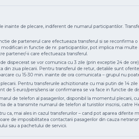
e inainte de plecare, indiferent de numarul participantilor. Trans
unctie de partenerul care efectueaza transferul si se reconfirma o 
dificari in functie de nr. participantilor, pot implica mai multe 
re partener/-ii care efectueaza transferul.
de dispecerat se vor comunica cu 3 zile (prin exceptie 24 de ore) i
 din ziua plecarii. Pentru transferul de retur, detaliile sunt oferit
mbarcare cu 15-30 min. inainte de ora comunicata – grupul nu poate 
 plecarii. Pentru transferurile achizitionate cu mai putin de 14 zile 
ment de 5 euro/pers/sens iar confirmarea se va face in functie de dis
arul de telefon al pasagerilor, disponibil la momentul plecarii, c
a de a transmite numarul de telefon al turistilor inscrisi, catre He
ca, mai ales in cazul transferurilor – cand pot aparea diferite modi
re de imposibilitatea contactarii pasagerilor din cauza netransmit
ului sau a pachetului de servicii.