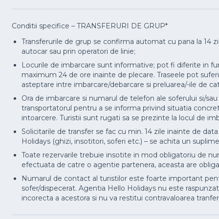
Conditii specifice – TRANSFERURI DE GRUP*
Transferurile de grup se confirma automat cu pana la 14 zil
autocar sau prin operatori de linie;
Locurile de imbarcare sunt informative; pot fi diferite in f
maximum 24 de ore inainte de plecare. Traseele pot suferi mo
asteptare intre imbarcare/debarcare si preluarea/-ile de cat
Ora de imbarcare si numarul de telefon ale soferului si/sau 
transportatorul pentru a se informa privind situatia concreta
intoarcere. Turistii sunt rugati sa se prezinte la locul de i
Solicitarile de transfer se fac cu min. 14 zile inainte de data
Holidays (ghizi, insotitori, soferi etc.) – se achita un supli
Toate rezervarile trebuie insotite in mod obligatoriu de num
efectuata de catre o agentie partenera, aceasta are obligati
Numarul de contact al turistilor este foarte important pentru 
sofer/dispecerat. Agentia Hello Holidays nu este raspunzatoa
incorecta a acestora si nu va restitui contravaloarea tranfer