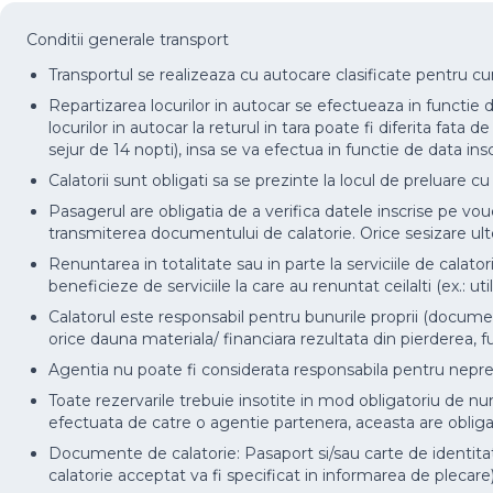
Conditii generale transport
Transportul se realizeaza cu autocare clasificate pentru cu
Repartizarea locurilor in autocar se efectueaza in functie de 
locurilor in autocar la returul in tara poate fi diferita fata 
sejur de 14 nopti), insa se va efectua in functie de data inscr
Calatorii sunt obligati sa se prezinte la locul de preluare 
Pasagerul are obligatia de a verifica datele inscrise pe 
transmiterea documentului de calatorie. Orice sesizare ulter
Renuntarea in totalitate sau in parte la serviciile de calat
beneficieze de serviciile la care au renuntat ceilalti (ex.: uti
Calatorul este responsabil pentru bunurile proprii (document
orice dauna materiala/ financiara rezultata din pierderea, f
Agentia nu poate fi considerata responsabila pentru nepreze
Toate rezervarile trebuie insotite in mod obligatoriu de num
efectuata de catre o agentie partenera, aceasta are obligati
Documente de calatorie: Pasaport si/sau carte de identitate
calatorie acceptat va fi specificat in informarea de plecare)