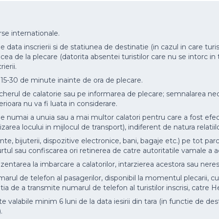
rse internationale.
data inscrierii si de statiunea de destinatie (in cazul in care turist
de cea de la plecare (datorita absentei turistilor care nu se intorc i
ierii.
cu 15-30 de minute inainte de ora de plecare.
voucherul de calatorie sau pe informarea de plecare; semnalarea n
ioara nu va fi luata in considerare.
orie numai a unuia sau a mai multor calatori pentru care a fost efec
lizarea locului in mijlocul de transport), indiferent de natura relatiil
e, bijuterii, dispozitive electronice, bani, bagaje etc.) pe tot par
urtul sau confiscarea ori retinerea de catre autoritatile vamale a a
ntarea la imbarcare a calatorilor, intarzierea acestora sau nerespe
arul de telefon al pasagerilor, disponibil la momentul plecarii, c
a de a transmite numarul de telefon al turistilor inscrisi, catre He
 valabile minim 6 luni de la data iesirii din tara (in functie de d
.