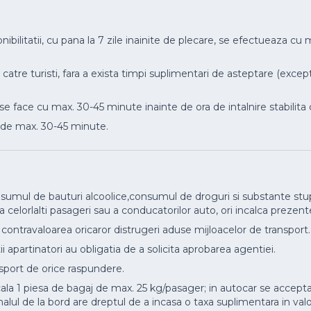
nibilitatii, cu pana la 7 zile inainite de plecare, se efectueaza 
 catre turisti, fara a exista timpi suplimentari de asteptare (excep
e face cu max. 30-45 minute inainte de ora de intalnire stabilita 
e de max. 30-45 minute.
consumul de bauturi alcoolice,consumul de droguri si substante st
 celorlalti pasageri sau a conducatorilor auto, ori incalca prezente
 contravaloarea oricaror distrugeri aduse mijloacelor de transport.
 apartinatori au obligatia de a solicita aprobarea agentiei.
nsport de orice raspundere.
ala 1 piesa de bagaj de max. 25 kg/pasager; in autocar se accep
rsonalul de la bord are dreptul de a incasa o taxa suplimentara in v