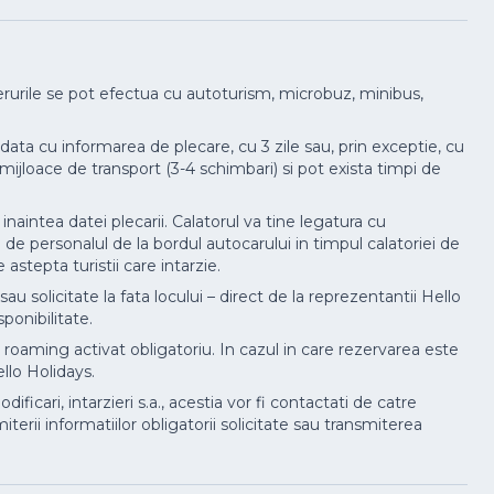
ferurile se pot efectua cu autoturism, microbuz, minibus,
data cu informarea de plecare, cu 3 zile sau, prin exceptie, cu
mijloace de transport (3-4 schimbari) si pot exista timpi de
naintea datei plecarii. Calatorul va tine legatura cu
e de personalul de la bordul autocarului in timpul calatoriei de
astepta turistii care intarzie.
sau solicitate la fata locului – direct de la reprezentantii Hello
ponibilitate.
u roaming activat obligatoriu. In cazul in care rezervarea este
llo Holidays.
ficari, intarzieri s.a., acestia vor fi contactati de catre
erii informatiilor obligatorii solicitate sau transmiterea