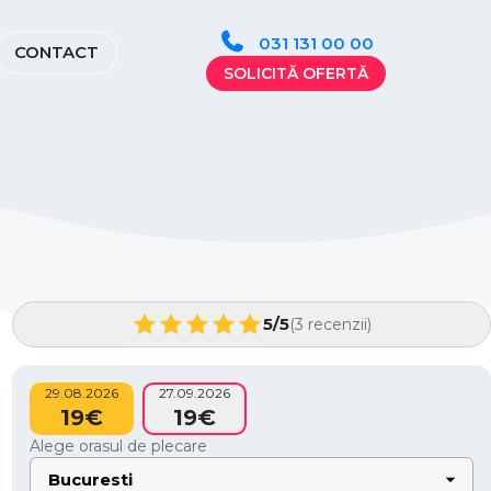
031 131 00 00
CONTACT
SOLICITĂ OFERTĂ
5/5
(3 recenzii)
29.08.2026
27.09.2026
19€
19€
Alege orasul de plecare
Bucuresti