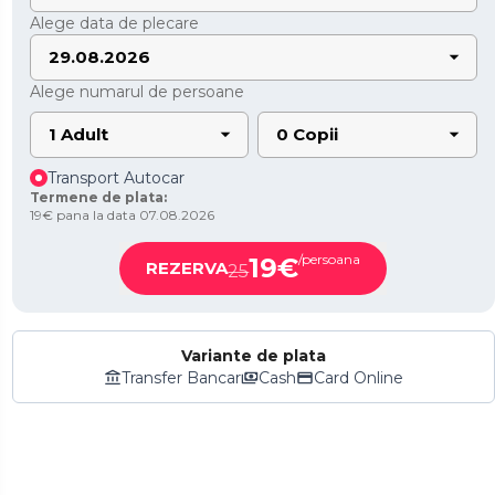
Alege data de plecare
29.08.2026
Alege numarul de persoane
1 Adult
0 Copii
Transport Autocar
Termene de plata:
19€ pana la data 07.08.2026
/persoana
19
€
REZERVA
25
Variante de plata
Transfer Bancar
Cash
Card Online