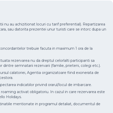
ii nu au achizitionat locuri cu tarif preferential). Repartizarea
n tara, sau datorita prezentei unur turisti care se intorc dupa un
econcordantelor trebuie facuta in maximum 1 ora de la
tuata rezervarea nu da dreptul celorlalti participanti sa
or dintre semnatarii rezervarii (familie, prieteni, colegi etc.).
cursul calatoriei, Agentia organizatoare fiind exonerata de
cestora.
ctarea indicatiilor privind orarul/locul de imbarcare.
u roaming activat obligatoriu. In cazul in care rezervarea este
llo Holidays.
estinatiile mentionate in programul detaliat, documentul de