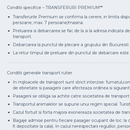
Conditii specifice – TRANSFERURI PREMIUM**
Transferurile Premium se confirma la cerere, in limita dispo
persoane, max. 7 persoane/masina.
Preluarea si debarcarea se fac de la si la adresa indicata de
transport.
Debarcarea la punctul de plecare a grupului din Bucuresti s
La retur timpul de preluare din punctul de debarcare est
Conditii generale transport rutier
In mijloacele de transport sunt strict interzise: fumatul,
de ebrietate si pasagerii care afecteaza ordinea si siguranta
Pasagerii se obliga sa achite catre societatea de transport
Transportul animalelor se supune unui regim special. Turistii
Cazul fortuit si forta majora exonereaza societatea de tra
Bagaje admise pentru fiecare pasager ocupant de loc: la c
fi depozitate la cala). In cazul nerespectarii regulilor, pe