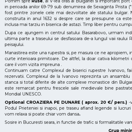
Pornim spre
Ruse
, al V-lea oras al Bulgariei si important p
in perioada anilor 69-79 sub denumirea de Sexaginta Prista ("
fost printre zonele cele mai dezvoltate ale statului bulgar
construita in anul 1632 si despre care se presupune ca este
inclusa mai tarziu in biserica de astazi. Timp liber pentru cumpa
Dupa ce ajungem in centrul satului Basarabovo, urmam indic
ultima parte a traseului se desfasoara de-a lungul vaii raulu
peisajului.
Manastirea este una rupestra si, pe masura ce ne apropiem, in
curte interioara primitoare. De altfel, la doar cativa kilomet
care il vom vizita impreuna .
Continuam catre Complexul de biserici rupestre Ivanovo, faim
rezervatii. Complexul de la Ivanovo reprezinta un ansamblu d
stanca si total diferite de alte complexe monastice din Bulga
este remarcat pentru frescele sale medievale bine pastrate
Mondial UNESCO.
Optional CROAZIERA PE DUNARE ( aprox. 20 €/ pers.)
-
Podul Prieteniei si inapoi, pe traseu afland legende si lucru
vom relaxa si poate chiar vom dansa
.
Sosire in Bucuresti seara, in functie de trafic si formalitatile va
Grup mini